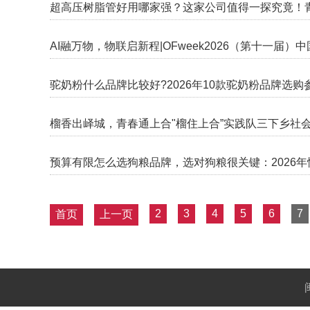
超高压树脂管好用哪家强？这家公司值得一探究竟！青
AI融万物，物联启新程|OFweek2026（第十一
驼奶粉什么品牌比较好?2026年10款驼奶粉品牌选购
榴香出峄城，青春通上合"榴住上合”实践队三下乡社
预算有限怎么选狗粮品牌，选对狗粮很关键：2026
2
3
4
5
6
7
首页
上一页