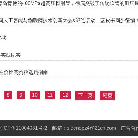
岛青橡的400MPa超高压树脂管，彻底突破了传统软管的耐压
届）中国人工智能与物联网技术创新大会&评选启动，蓝皮书同步征编
参考
会实践纪实
年性价比高狗粮选购指南
8
9
10
11
12
下一页
尾页
闽ICP备11004081号-2
邮箱：sleenoez4@21cn.com
广告合